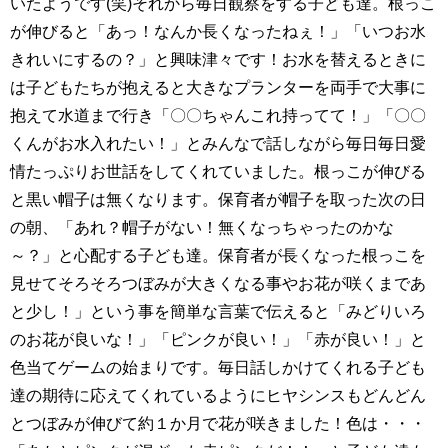
いたようです(笑)それから毎日観察をする子ども達。根っこ
が伸びると「あっ！なんか長くなったねぇ！」「いつお水
きれいにするの？」と興味津々です！お水を替えるときに
は子どもたちが抱えると大きなプランターを両手で大事に
抱えて水道まで行き「〇〇ちゃんこれ持ってて！」「〇〇
くんがお水入れたい！」とみんなで話しながら毎日毎日愛
情たっぷりお世話をしてくれていました。根っこが伸びる
と黒い帽子は無くなります。保育者が帽子を取った次の日
の朝、「あれ？帽子がない！無くなっちゃったのかな
～？」と心配する子ども達。保育者が長くなった根っこを
見せてそろそろつぼみが大きくなる事やお花が咲くまであ
と少し！」という事を簡単な言葉で伝えると「みどりいろ
のお花が良いな！」「ピンクが良い！」「赤が良い！」と
色当てゲームの始まりです。毎日話しかけてくれる子ども
達の期待に応えてくれているようにヒヤシンスもどんどん
とつぼみが伸びて約１か月で花が咲きました！色は・・・