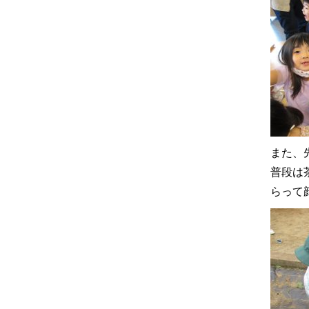
また、
普段は
らって