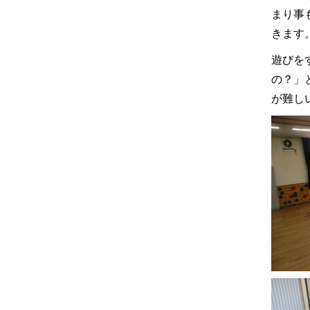
まり事
きます
遊びを
の？」
が難し