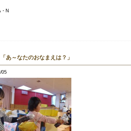
A・N
♪「あ～なたのおなまえは？」
/05