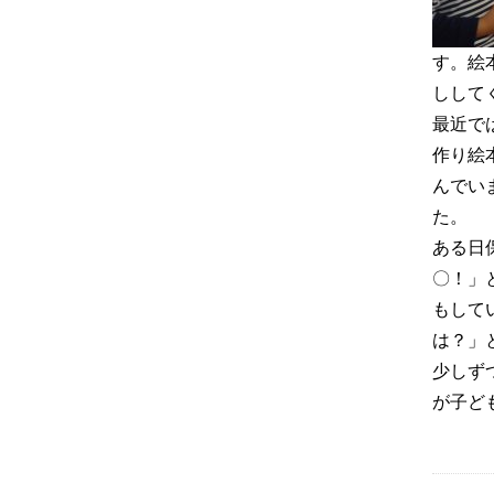
す。絵
しして
最近で
作り絵
んでい
た。
ある日
〇！」
もして
は？」
少しず
が子ど