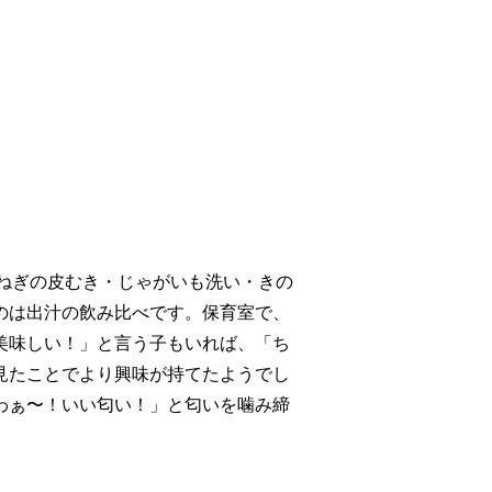
玉ねぎの皮むき・じゃがいも洗い・きの
のは出汁の飲み比べです。保育室で、
美味しい！」と言う子もいれば、「ち
見たことでより興味が持てたようでし
わぁ〜！いい匂い！」と匂いを噛み締