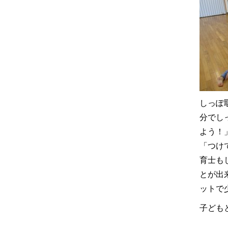
しっぽ
分でし
よう！
「つけ
育士も
とが出
ットで
子ども