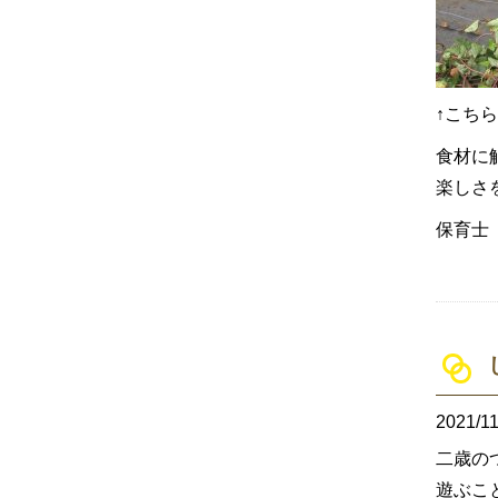
↑こち
食材に
楽しさ
保育士 
2021/11
二歳の
遊ぶこ