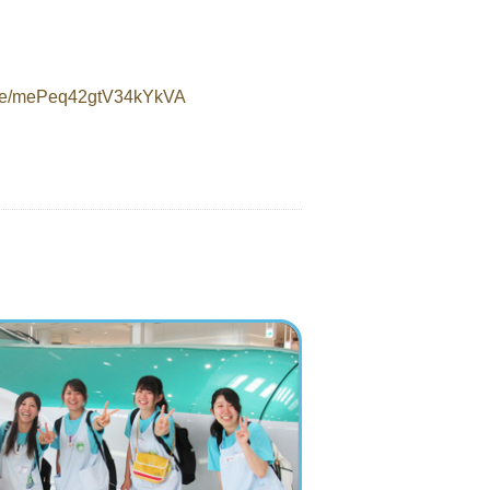
.gle/mePeq42gtV34kYkVA